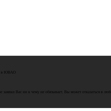
то в ЮВАО
е заявки Вас ни к чему не обязывает. Вы может отказаться в лю