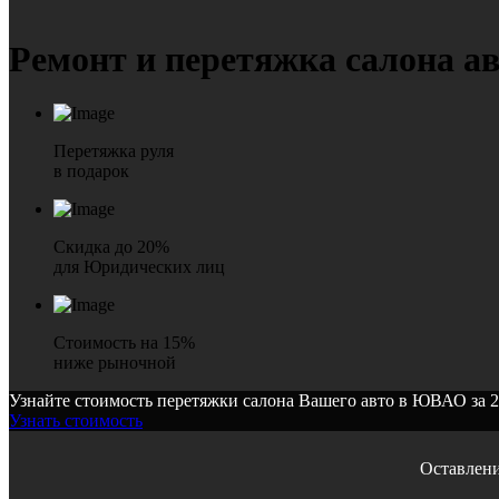
Ремонт и перетяжка
салона а
Перетяжка руля
в подарок
Скидка до 20%
для Юридических лиц
Стоимость на 15%
ниже рыночной
Узнайте стоимость перетяжки салона Вашего авто в ЮВАО за 
Узнать стоимость
Оставлени