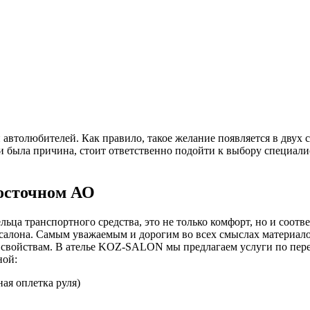
автолюбителей. Как правило, такое желание появляется в двух с
и была причина, стоит ответственно подойти к выбору специали
осточном АО
ьца транспортного средства, это не только комфорт, но и соотв
 салона. Самым уважаемым и дорогим во всех смыслах материало
 свойствам. В ателье KOZ-SALON мы предлагаем услуги по пер
ной:
ная оплетка руля)