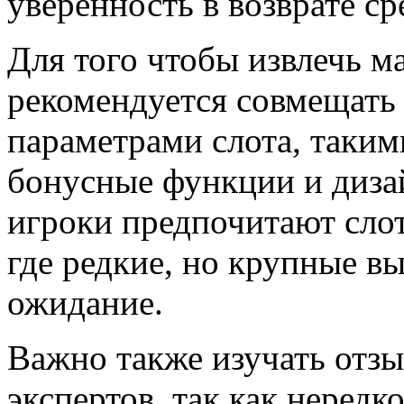
уверенность в возврате ср
Для того чтобы извлечь м
рекомендуется совмещать 
параметрами слота, таким
бонусные функции и диза
игроки предпочитают сло
где редкие, но крупные 
ожидание.
Важно также изучать отзы
экспертов, так как нередк