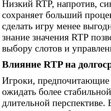
Низкий RTP, напротив, сиг
сохраняет больший процен
сделать игру менее выгод
знание значения RTP позв
выбору слотов и управле
Влияние RTP на долгос
Игроки, предпочитающие 
ожидать более стабильной
длительной перспективе. В