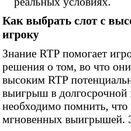
реальных условиях.
Как выбрать слот с выс
игроку
Знание RTP помогает игр
решения о том, во что они
высоким RTP потенциальн
выигрыш в долгосрочной п
необходимо помнить, что
мгновенных выигрышей. Э