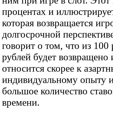
ним при игре в слот. Этот
процентах и иллюстрируе
которая возвращается игр
долгосрочной перспектив
говорит о том, что из 100
рублей будет возвращено 
относится скорее к азартн
индивидуальному опыту иг
большое количество став
времени.