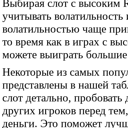
Выбирая слот с высоким 
учитывать волатильность 
волатильностью чаще при
то время как в играх с в
можете выиграть большие
Некоторые из самых попу
представлены в нашей та
слот детально, пробовать
других игроков перед тем,
деньги. Это поможет луч