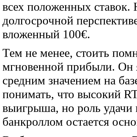
всех положенных ставок. 
долгосрочной перспективе
вложенный 100€.
Тем не менее, стоить помн
мгновенной прибыли. Он 
средним значением на баз
понимать, что высокий R
выигрыша, но роль удачи 
банкроллом остается осно