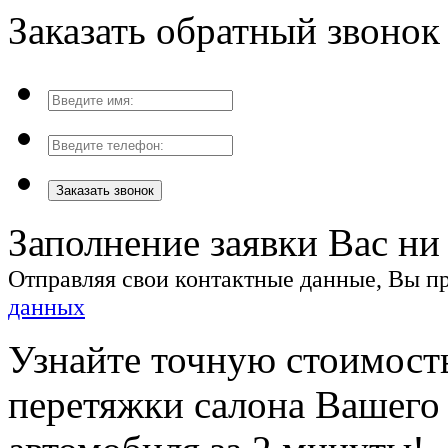
Заказать обратный звонок
Заказать звонок
Заполнение заявки Вас ни 
Отправляя свои контактные данные, Вы 
данных
Узнайте точную стоимост
перетяжки салона Вашего