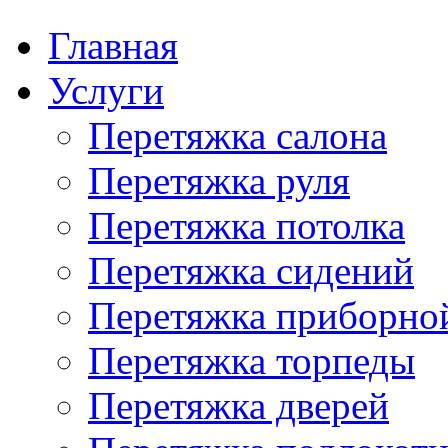
Главная
Услуги
Перетяжка салона
Перетяжка руля
Перетяжка потолка
Перетяжка сидений
Перетяжка приборно
Перетяжка торпеды
Перетяжка дверей