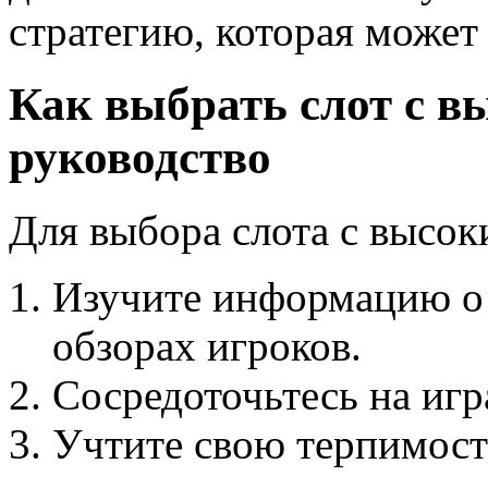
стратегию, которая может 
Как выбрать слот с в
руководство
Для выбора слота с высок
Изучите информацию о 
обзорах игроков.
Сосредоточьтесь на игр
Учтите свою терпимость