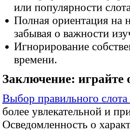
или популярности слота
Полная ориентация на
забывая о важности изу
Игнорирование собстве
времени.
Заключение: играйте 
Выбор правильного слота
более увлекательной и пр
Осведомленность о характ