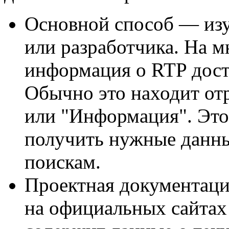
Основной способ — изу
или разработчика. На м
информация о RTP дост
Обычно это находит отр
или "Информация". Это 
получить нужные данны
поискам.
Проектная документаци
на официальных сайтах 