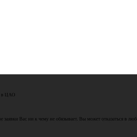
о в ЦАО
е заявки Вас ни к чему не обязывает. Вы может отказаться в лю