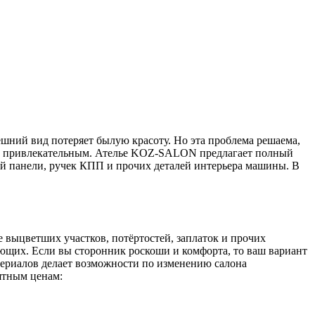
ешний вид потеряет былую красоту. Но эта проблема решаема,
е привлекательным.
Ателье KOZ-SALON предлагает полный
ой панели, ручек КПП и прочих деталей интерьера машины. В
е выцветших участков, потёртостей, заплаток и прочих
ющих. Если вы сторонник роскоши и комфорта, то ваш вариант
атериалов делает возможности по изменению салона
ятным ценам: