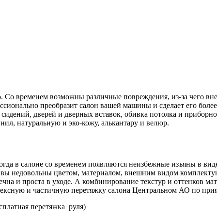
о. Со временем возможны различные повреждения, из-за чего вн
фессионально преобразит салон вашей машины и сделает его боле
сидений, дверей и дверных вставок, обивка потолка и приборн
ил, натуральную и эко-кожу, алькантару и велюр.
огда в салоне со временем появляются неизбежные изъяны в вид
и вы недовольны цветом, материалом, внешним видом комплекту
вечна и проста в уходе. А комбинирование текстур и оттенков м
ексную и частичную перетяжку салона Центральном АО по при
сплатная перетяжка руля)