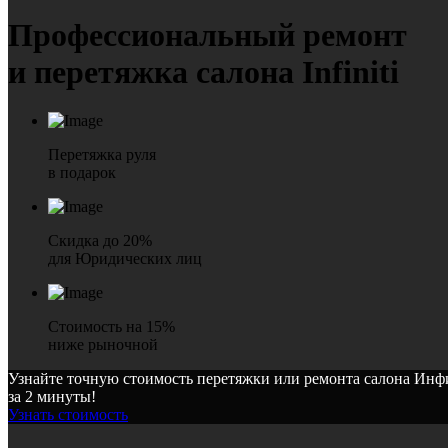
Профессиональный ремонт
и перетяжка салона Infiniti
Перетяжка руля
в подарок
Скидка до 20%
для Юридических лиц
Стоимость на 15%
ниже рыночной
Узнайте точную стоимость перетяжки или ремонта салона Ин
за 2 минуты!
Узнать стоимость