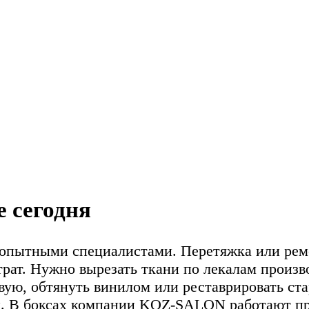
е сегодня
опытными специалистами. Перетяжка или ремон
трат. Нужно вырезать ткани по лекалам произво
вую, обтянуть винилом или реставрировать ст
ели. В боксах компании KOZ-SALON работают пр