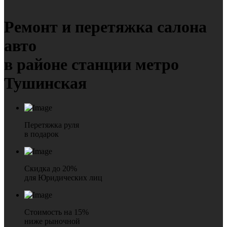
Ремонт и перетяжка
салона
авто
в районе станции метро
Тушинская
Перетяжка руля
в подарок
Скидка до 20%
для Юридических лиц
Стоимость на 15%
ниже рыночной