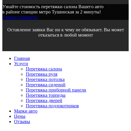
Узнайте стоимость перетяжки салона Вашего авто
в районе станции метро Тушинская за 2 минуты!
Узнать стоимость
Оставление заявки Вас ни к чему не обязывает. Вы может
отказаться в любой момент
Главная
Услуги
Перетяжка салона
Перетяжка руля
Перетяжка потолка
Перетяжка сидений
Перетяжка приборной панели
Перетяжка торпеды
Перетяжка дверей
Перетяжка подлокотников
Марки авто
Цены
Отзывы