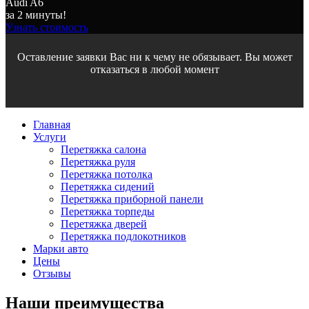
Audi A6
за 2 минуты!
Узнать стоимость
Оставление заявки Вас ни к чему не обязывает. Вы может
отказаться в любой момент
Главная
Услуги
Перетяжка салона
Перетяжка руля
Перетяжка потолка
Перетяжка сидений
Перетяжка приборной панели
Перетяжка торпеды
Перетяжка дверей
Перетяжка подлокотников
Марки авто
Цены
Отзывы
Наши
преимущества