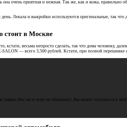
 она очень приятная и нежная. Так же, как и кожа, правильно об
ень. Лекала и выкройки используются оригинальные, так что д
о стоит в Москве
о, кстати, весьма непросто сделать, так что дома человеку, дал
Z-SALON — всего 3,500 рублей. Кстати, при полной перешивке с
е заявки Вас ни к чему не обязывает. Вы может отказаться в лю