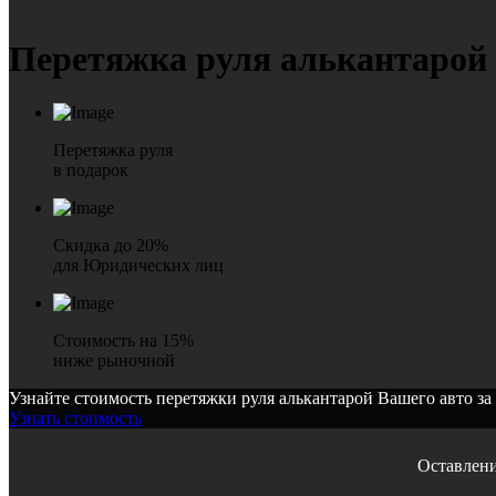
Перетяжка
руля алькантарой
Перетяжка руля
в подарок
Скидка до 20%
для Юридических лиц
Стоимость на 15%
ниже рыночной
Узнайте стоимость перетяжки руля алькантарой Вашего авто за
Узнать стоимость
Оставлени