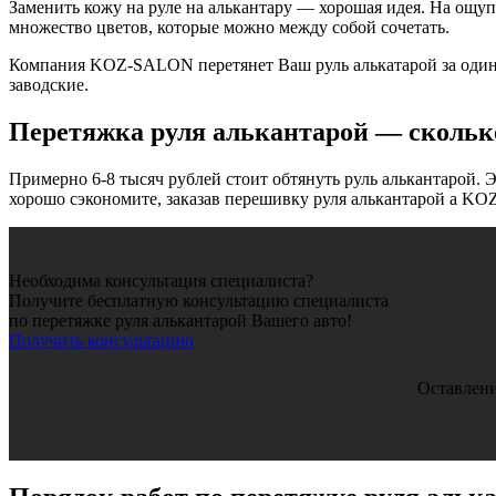
Заменить кожу на руле на алькантару — хорошая идея. На ощупь
множество цветов, которые можно между собой сочетать.
Компания KOZ-SALON перетянет Ваш руль алькатарой за один д
заводские.
Перетяжка руля алькантарой — скольк
Примерно 6-8 тысяч рублей стоит обтянуть руль алькантарой. Эт
хорошо сэкономите, заказав перешивку руля алькантарой а KO
Необходима консультация специалиста?
Получите бесплатную консультацию специалиста
по перетяжке руля алькантарой Вашего авто!
Получить консультацию
Оставлени