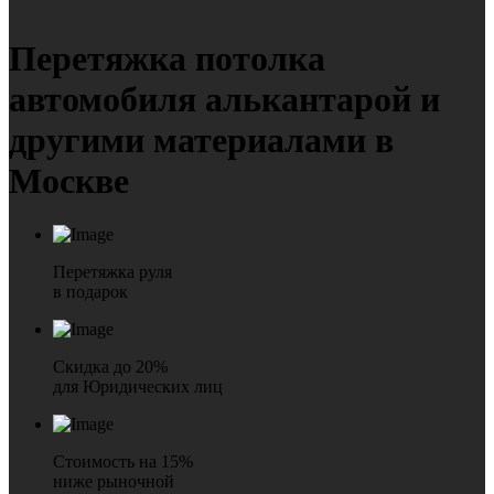
Перетяжка
потолка
автомобиля алькантарой и
другими материалами в
Москве
Перетяжка руля
в подарок
Скидка до 20%
для Юридических лиц
Стоимость на 15%
ниже рыночной