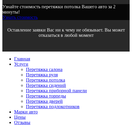
Узнайте стоимость перетяжки потолка Вашего авто за 2
минуты!
Узнать стоимость
Оставление заявки Вас ни к чему не обязывает. Вы может
отказаться в любой момент
Главная
Услуги
Перетяжка салона
Перетяжка руля
Перетяжка потолка
Перетяжка сидений
Перетяжка приборной панели
Перетяжка торпеды
Перетяжка дверей
Перетяжка подлокотников
Марки авто
Цены
Отзывы