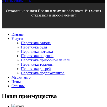
Узнать стоимость
Оставление заявки Вас ни к чему не обязывает. Вы может
отказаться в любой момент
Главная
Услуги
Перетяжка салона
Перетяжка руля
Перетяжка потолка
Перетяжка сидений
Перетяжка приборной панели
Перетяжка торпеды
Перетяжка дверей
Перетяжка подлокотников
Марки авто
Цены
Отзывы
Наши
преимущества