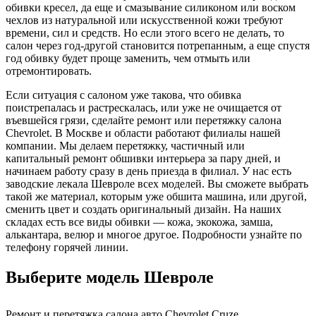
обивки кресел, да еще и смазывание силиконом или воском
чехлов из натуральной или искусственной кожи требуют
времени, сил и средств. Но если этого всего не делать, то
салон через год-другой становится потрепанным, а еще спустя
год обивку будет проще заменить, чем отмыть или
отремонтировать.
Если ситуация с салоном уже такова, что обивка
поистрепалась и растрескалась, или уже не очищается от
въевшейся грязи, сделайте ремонт или перетяжку салона
Chevrolet. В Москве и области работают филиалы нашей
компании. Мы делаем перетяжку, частичный или
капитальный ремонт обшивки интерьера за пару дней, и
начинаем работу сразу в день приезда в филиал. У нас есть
заводские лекала Шевроле всех моделей. Вы сможете выбрать
такой же материал, которым уже обшита машина, или другой,
сменить цвет и создать оригинальный дизайн. На наших
складах есть все виды обивки — кожа, экокожа, замша,
алькантара, велюр и многое другое. Подробности узнайте по
телефону горячей линии.
Выберите модель Шевроле
Ремонт и перетяжка салона авто Chevrolet Cruze